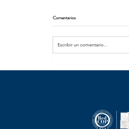
Comentarios
Escribir un comentario...
Paloma, Oviedo y Briceño, los
tres grandes ganadores del 8M