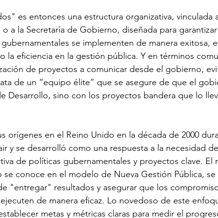
s" es entonces una estructura organizativa, vinculada 
o a la Secretaría de Gobierno, diseñada para garantizar
os gubernamentales se implementen de manera exitosa, e
o la eficiencia en la gestión pública. Y en términos comu
orización de proyectos a comunicar desde el gobierno, ev
trata de un “equipo élite” que se asegure de que el gob
de Desarrollo, sino con los proyectos bandera que lo llev
s orígenes en el Reino Unido en la década de 2000 dura
ir y se desarrolló como una respuesta a la necesidad de
iva de políticas gubernamentales y proyectos clave. El
o se conoce en el modelo de Nueva Gestión Pública, se 
 de "entregar" resultados y asegurar que los compromiso
ejecuten de manera eficaz. Lo novedoso de este enfoq
establecer metas y métricas claras para medir el progres