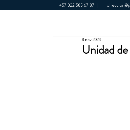
+57 322 585 67 87
|
direccion@j
8 nov 2023
Unidad de 