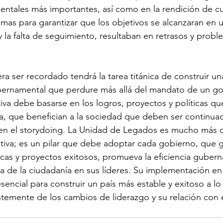
tales más importantes, así como en la rendición de cue
mas para garantizar que los objetivos se alcanzaran en 
y la falta de seguimiento, resultaban en retrasos y prob
a ser recordado tendrá la tarea titánica de construir una
ubernamental que perdure más allá del mandato de un g
ativa debe basarse en los logros, proyectos y políticas qu
 que benefician a la sociedad que deben ser continua
 en el storydoing. La Unidad de Legados es mucho más 
ativa; es un pilar que debe adoptar cada gobierno, que g
icas y proyectos exitosos, promueva la eficiencia gubern
nza de la ciudadanía en sus líderes. Su implementación en
sencial para construir un país más estable y exitoso a lo 
temente de los cambios de liderazgo y su relación con 