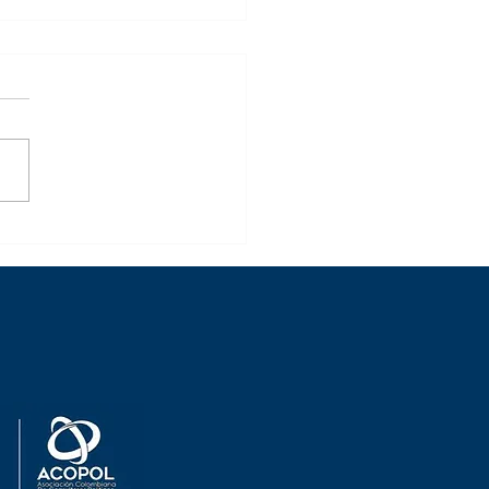
bate presidencial de Estados
s puede ser uno de los más
ivos en las últimas décadas