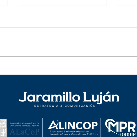
Austeridad Estatal: ¿Eficiencia u
El de
obstáculo para el desarrollo?
Unido
decis