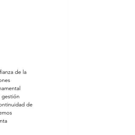
ianza de la 
ones 
namental 
 gestión 
ontinuidad de 
hemos 
nta 