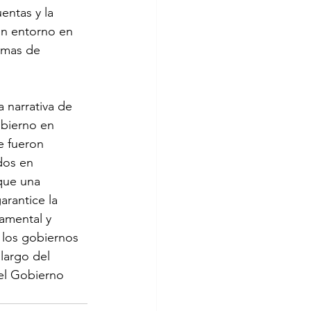
ntas y la 
un entorno en 
lemas de 
 narrativa de 
obierno en 
e fueron 
dos en 
que una 
arantice la 
amental y 
 los gobiernos 
largo del 
el Gobierno 