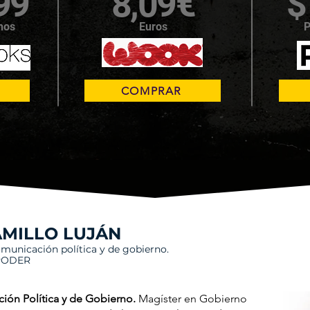
99
8,09€
$
nos
Euros
P
COMPRAR
AMIL
LO LUJÁN
omunicación política y de gobierno.
 PODER
ión Política y de Gobierno.
Magíster en Gobierno