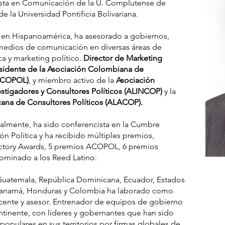
lista en Comunicación de la U. Complutense de
 la Universidad Pontificia Bolivariana.
 en Hispanoamérica, ha asesorado a gobiernos,
edios de comunicación en diversas áreas de
a y marketing político.
Director de Marketing
esidente de la Asociación Colombiana de
(ACOPOL)
, y miembro activo de la
Asociación
stigadores y Consultores Políticos (ALINCOP)
y la
cana de Consultores Políticos (ALACOP).
almente, ha sido conferencista en la Cumbre
 Política y ha recibido múltiples premios,
Victory Awards, 5 premios ACOPOL, 6 premios
 nominado a los Reed Latino.
 Guatemala, República Dominicana, Ecuador, Estados
 Panamá, Honduras y Colombia ha laborado como
ocente y asesor. Entrenador de equipos de gobierno
ontinente, con líderes y gobernantes que han sido
opulares en sus territorios por firmas globales de