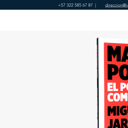
+57 322 585 67 87
|
direccion@j