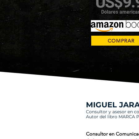
US$9.
Dólares america
COMPRAR
MIGUEL JAR
Consultor y asesor en c
Autor del libro MARCA
Consultor en Comunicac