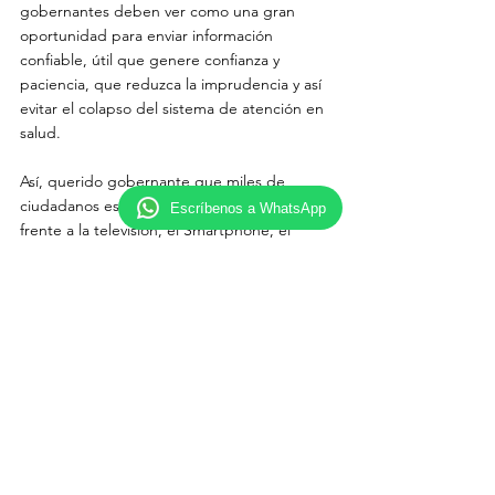
gobernantes deben ver como una gran 
oportunidad para enviar información 
confiable, útil que genere confianza y 
paciencia, que reduzca la imprudencia y así 
evitar el colapso del sistema de atención en 
salud. 
Así, querido gobernante que miles de 
ciudadanos están allí en casa, aislados, 
Escríbenos a WhatsApp
frente a la televisión, el Smartphone, el 
portátil o la Tablet percibiendo en modo 
7/24 el tiempo real de lo que a ustedes les 
corresponde hacer. 
Ellos están haciendo lo que les 
corresponde, usted corresponda con un 
ejercicio de democracia en tiempo real que 
honre la verdad, un liderazgo que genere 
ejemplos y la siempre necesaria visión de 
futuro que ilusione a quienes usted 