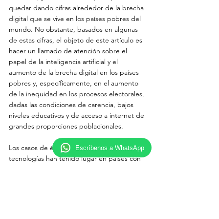
quedar dando cifras alrededor de la brecha 
digital que se vive en los países pobres del 
mundo. No obstante, basados en algunas 
de estas cifras, el objeto de este artículo es 
hacer un llamado de atención sobre el 
papel de la inteligencia artificial y el 
aumento de la brecha digital en los países 
pobres y, específicamente, en el aumento 
de la inequidad en los procesos electorales, 
dadas las condiciones de carencia, bajos 
niveles educativos y de acceso a internet de 
grandes proporciones poblacionales. 
Los casos de éxito de estas nuevas 
Escríbenos a WhatsApp
tecnologías han tenido lugar en países con 
grandes índices de calidad de vida y 
desarrollo, pero al pensar en países del 
llamado Tercer Mundo o países en vía de 
desarrollo, es inevitable no comenzar a 
cuestionarse sobre los niveles de éxito de 