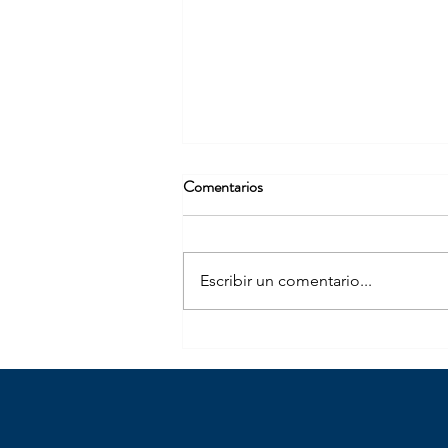
Comentarios
Escribir un comentario...
Paloma, Oviedo y Briceño, los
tres grandes ganadores del 8M