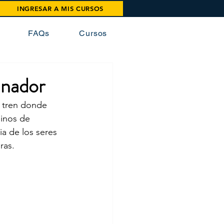
INGRESAR A MIS CURSOS
FAQs
Cursos
anador
l tren donde 
minos de 
ia de los seres 
as.
