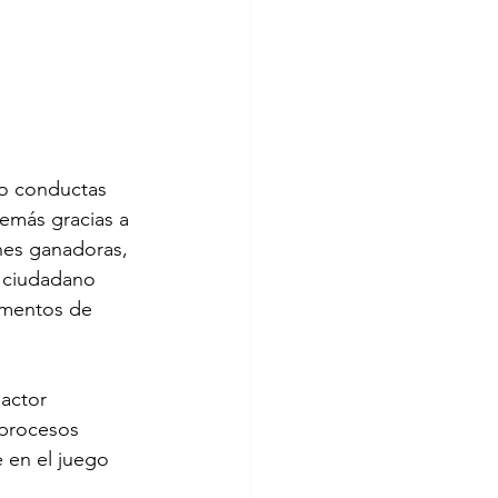
jo conductas 
emás gracias a 
ones ganadoras, 
l ciudadano 
umentos de 
actor 
 procesos 
 en el juego 