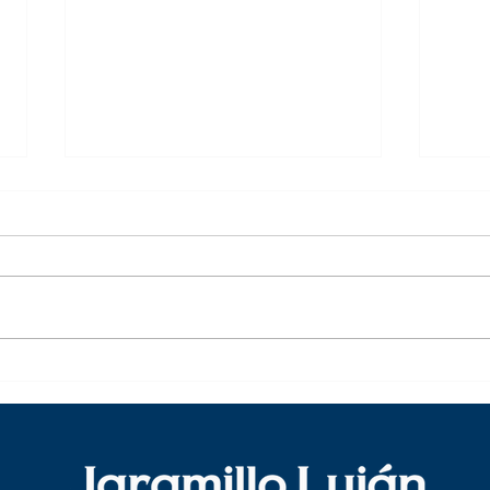
Austeridad Estatal: ¿Eficiencia u
El de
obstáculo para el desarrollo?
Unido
decis