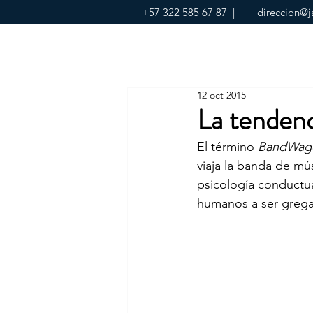
+57 322 585 67 87
|
direccion@j
12 oct 2015
La tendenc
El término 
BandWag
viaja la banda de mú
psicología conductual
humanos a ser gregar