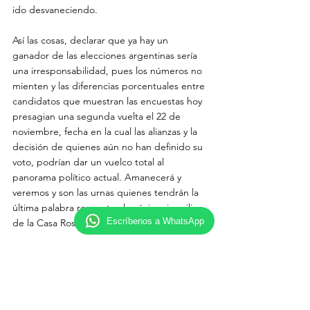
ido desvaneciendo.

Así las cosas, declarar que ya hay un 
ganador de las elecciones argentinas sería 
una irresponsabilidad, pues los números no 
mienten y las diferencias porcentuales entre 
candidatos que muestran las encuestas hoy 
presagian una segunda vuelta el 22 de 
noviembre, fecha en la cual las alianzas y la 
decisión de quienes aún no han definido su 
voto, podrían dar un vuelco total al 
panorama político actual. Amanecerá y 
veremos y son las urnas quienes tendrán la 
última palabra respecto al próximo inquilino 
Escríbenos a WhatsApp
de la Casa Rosada.

Sara Pérez Restrepo
Politóloga
