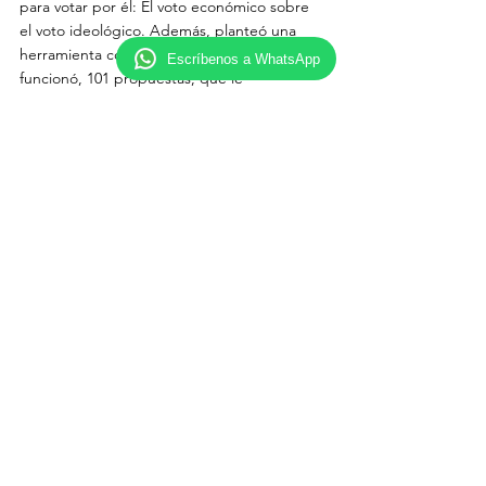
para votar por él: El voto económico sobre 
el voto ideológico. Además, planteó una 
herramienta comunicacional que le 
Escríbenos a WhatsApp
funcionó, 101 propuestas, que le 
demostraron como un candidato 
preparado, de territorio y que conocía los 
problemas más pequeños de los barrios y 
sectores. Zamora, apostó por un partido 
con una votación dura, históricamente 
reconocido en Azuay como es la Izquierda 
Democrática ID, listas 12, que también 
aporto a su caudal de votos. Todos los 
candidatos recibieron una dosis de 
campaña sucia, de nuestra escucha de 
redes cerca del 50% de los ataques desde 
la salida de Luca Pallanca (noviembre) 
fueronpropinados al candidato Cristian 
Zamora, lo que indicaba el blanco para 
evitar el crecimiento. ¿Fueron efectivos los 
ataques? La respuesta siempre será relativa, 
en unos casos generó mayor presencia para 