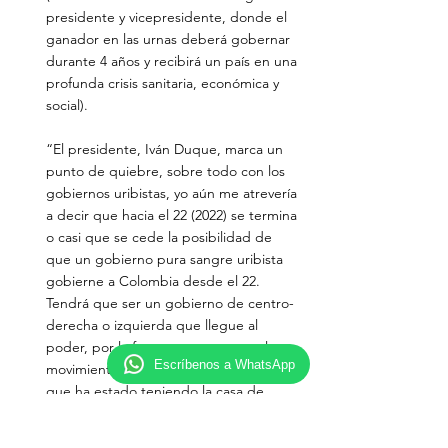
presidente y vicepresidente, donde el 
ganador en las urnas deberá gobernar 
durante 4 años y recibirá un país en una 
profunda crisis sanitaria, económica y 
social).
“El presidente, Iván Duque, marca un 
punto de quiebre, sobre todo con los 
gobiernos uribistas, yo aún me atrevería 
a decir que hacia el 22 (2022) se termina 
o casi que se cede la posibilidad de 
que un gobierno pura sangre uribista 
gobierne a Colombia desde el 22. 
Tendrá que ser un gobierno de centro-
derecha o izquierda que llegue al 
poder, por la forma como uno ve el 
Escríbenos a WhatsApp
movimiento de opinión y por la actitud 
que ha estado teniendo la casa de 
Nariño, en cuyas negligencia, soberbia 
y resistencia a comunicar mejor y a 