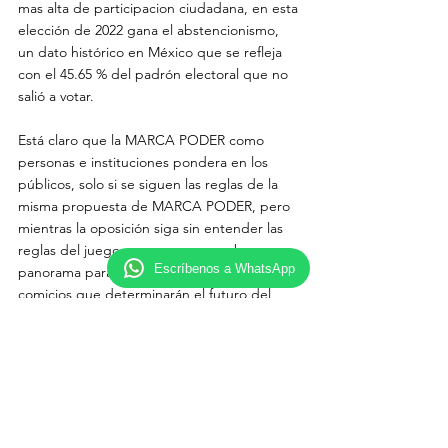
mas alta de participacion ciudadana, en esta 
elección de 2022 gana el abstencionismo, 
un dato histórico en México que se refleja 
con el 45.65 % del padrón electoral que no 
salió a votar.
Está claro que la MARCA PODER como 
personas e instituciones pondera en los 
públicos, solo si se siguen las reglas de la 
misma propuesta de MARCA PODER, pero 
mientras la oposición siga sin entender las 
reglas del juego, no se augura un buen 
Escríbenos a WhatsApp
panorama para las elecciones del 2024; 
comicios que determinarán el futuro del 
país, pues asiste a elección el Estado de 
México, considerado el termómetro 
presidencial por la gran cantidad de 
personas que habitan lo habitan.