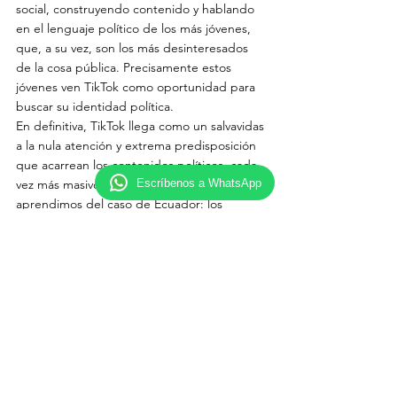
social, construyendo contenido y hablando 
en el lenguaje político de los más jóvenes, 
que, a su vez, son los más desinteresados 
de la cosa pública. Precisamente estos 
jóvenes ven TikTok como oportunidad para 
buscar su identidad política.
En definitiva, TikTok llega como un salvavidas 
a la nula atención y extrema predisposición 
que acarrean los contenidos políticos, cada 
Escríbenos a WhatsApp
vez más masivos y poco diferenciados. Ya 
aprendimos del caso de Ecuador: los 
políticos que no se adapten a estas nuevas 
configuraciones están condenados a 
desaparecer.