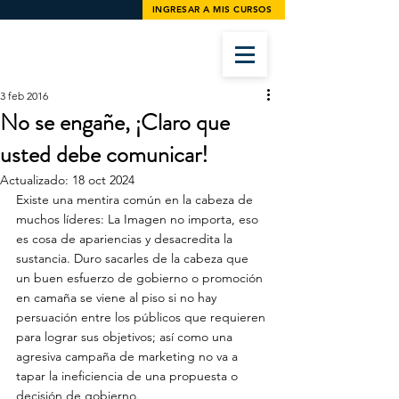
INGRESAR A MIS CURSOS
3 feb 2016
No se engañe, ¡Claro que
usted debe comunicar!
Actualizado:
18 oct 2024
Existe una mentira común en la cabeza de 
muchos líderes: La Imagen no importa, eso 
es cosa de apariencias y desacredita la 
sustancia. Duro sacarles de la cabeza que 
un buen esfuerzo de gobierno o promoción 
en camaña se viene al piso si no hay 
persuación entre los públicos que requieren 
para lograr sus objetivos; así como una 
agresiva campaña de marketing no va a 
tapar la ineficiencia de una propuesta o 
decisión de gobierno. 