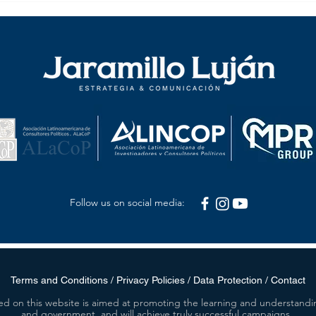
servidores íntegros
peque
Fern
Follow us on social media:
Terms and Conditions / Privacy Policies / Data Protection / Contact
ed on this website is aimed at promoting the learning and understandin
and government, and will achieve truly successful campaigns.