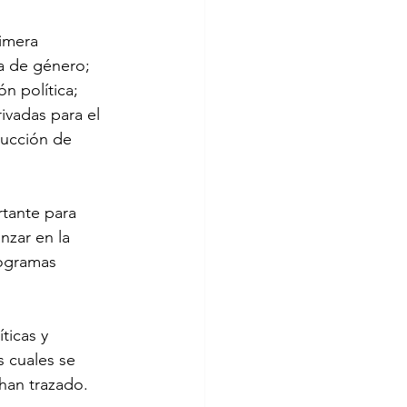
rimera 
va de género; 
n política; 
ivadas para el 
rucción de 
rtante para 
nzar en la 
ogramas 
ticas y 
 cuales se 
han trazado.
