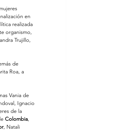
mujeres 
nalización en 
tica realizada 
ste organismo, 
dra Trujillo, 
demás de 
ita Roa, a 
anas Vania de 
ndoval, Ignacio 
res de la 
de 
Colombia
, 
or
, Natali 