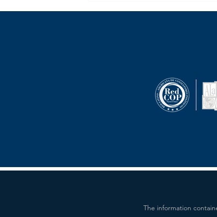
Zelanda da clases de media
training en tiempos de pandemia
The information contain