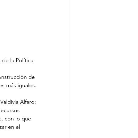
e la Política 
onstrucción de 
s más iguales.

aldivia Alfaro; 
Recursos 
a, con lo que 
ar en el 