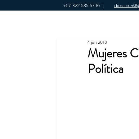
+57 322 585 67 87
|
direccion@j
4 jun 2018
Mujeres Co
Política