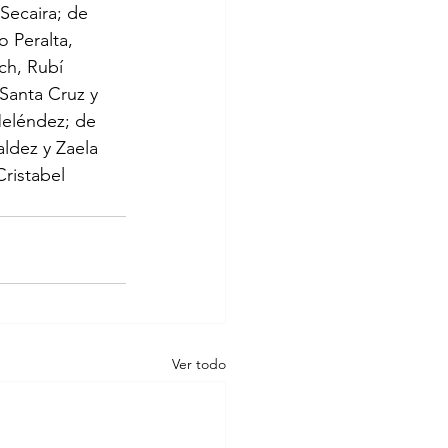
Secaira; de 
o Peralta, 
ch, Rubí 
Santa Cruz y 
Meléndez; de 
ldez y Zaela 
ristabel 
Ver todo