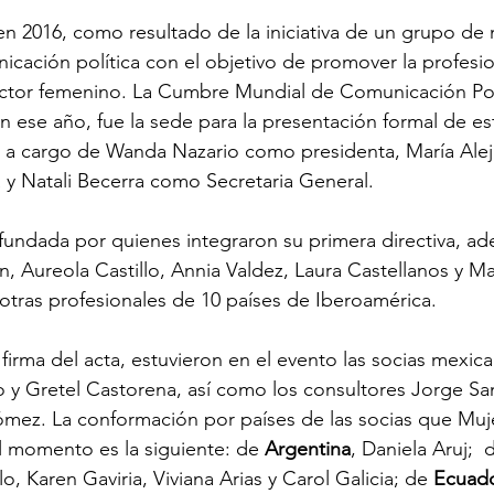
en 2016, como resultado de la iniciativa de un grupo de 
icación política con el objetivo de promover la profesio
ector femenino. La Cumbre Mundial de Comunicación Polí
n ese año, fue la sede para la presentación formal de e
o a cargo de Wanda Nazario como presidenta, María Alejan
y Natali Becerra como Secretaria General.

fundada por quienes integraron su primera directiva, a
, Aureola Castillo, Annia Valdez, Laura Castellanos y Mar
tras profesionales de 10 países de Iberoamérica.

firma del acta, estuvieron en el evento las socias mexic
 y Gretel Castorena, así como los consultores Jorge Sa
mez. La conformación por países de las socias que Muje
el momento es la siguiente: de 
Argentina
, Daniela Aruj;  
lo, Karen Gaviria, Viviana Arias y Carol Galicia; de 
Ecuad