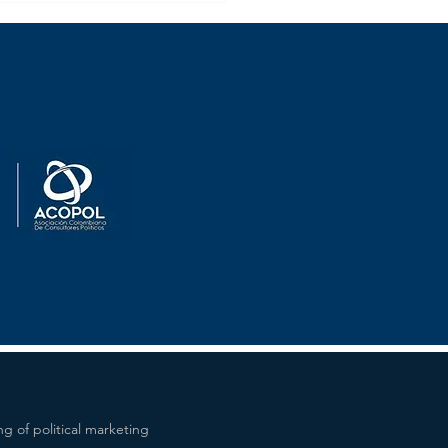
ño cualquier problema”
ando Mejorado
g of political marketing