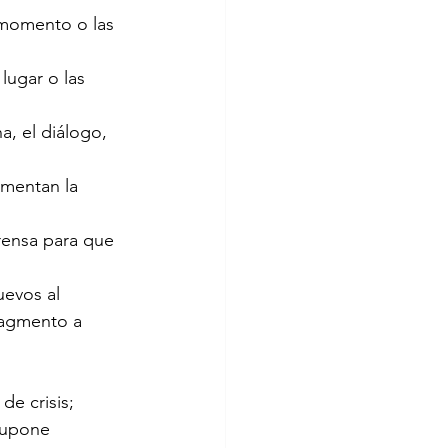
l momento o las 
 lugar o las 
, el diálogo, 
mentan la 
rensa para que 
uevos al 
ragmento a 
e crisis; 
supone 