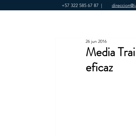
+57 322 585 67 87
|
direccion@j
26 jun 2016
Media Trai
eficaz