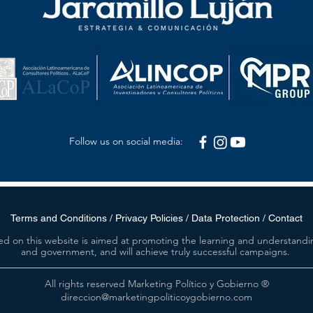
Follow us on social media:
Terms and Conditions / Privacy Policies / Data Protection / Contact
ed on this website is aimed at promoting the learning and understandin
and government, and will achieve truly successful campaigns.
All rights reserved Marketing Político y Gobierno ®
direccion@marketingpoliticoygobierno.com