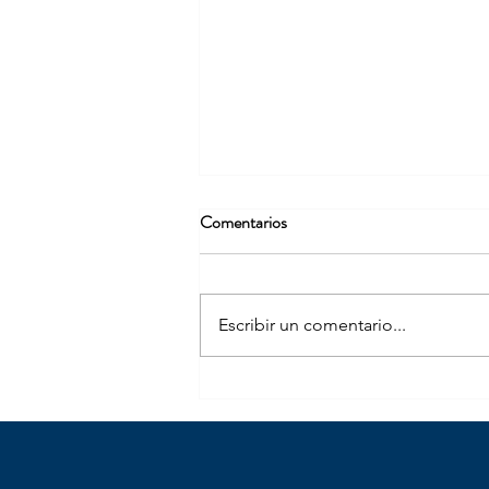
Comentarios
Escribir un comentario...
Paloma, Oviedo y Briceño, los
tres grandes ganadores del 8M