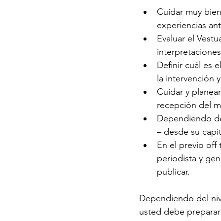
Cuidar muy bien 
experiencias ant
Evaluar el Vestua
interpretacione
Definir cuál es 
la intervención y
Cuidar y planea
recepción del m
Dependiendo del 
– desde su capita
En el previo off
periodista y gen
publicar.
Dependiendo del nive
usted debe preparars