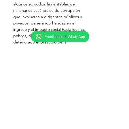
algunos episodios lamentables de 
millonarios escándalos de corrupción 
que involucran a dirigentes públicos y 
privados, generando heridas en el 
ingreso y el impacto social hacia los más 
pobres, debilitado la acción del Estado, 
Escríbenos a WhatsApp
deteriorado el prestigio de la 
democracia y además afectado el nivel 
de simpatía de las personas por la clase 
política, los partidos e incluso por la 
justicia. Haití y Venezuela son los países 
con peor percepción de corrupción, 
mientras que Chile y Uruguay tienen 
una percepción baja en este aspecto 
según transparencia internacional.
Por: 
Equipo Marketingpoliticoygobierno.com 