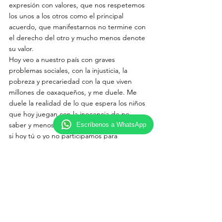
expresión con valores, que nos respetemos 
los unos a los otros como el principal 
acuerdo, que manifestarnos no termine con 
el derecho del otro y mucho menos denote 
su valor.
Hoy veo a nuestro país con graves 
problemas sociales, con la injusticia, la 
pobreza y precariedad con la que viven 
millones de oaxaqueños, y me duele. Me 
duele la realidad de lo que espera los niños 
que hoy juegan con la inocencia de no 
saber y menos entender lo que les depara 
Escríbenos a WhatsApp
si hoy tú o yo no participamos para 
construirles mejores oportunidades.
Estimado lector, el proceso presidencial 
para el 2024 ya comenzó hoy tenemos un 
abanico de oportunidades y medios para 
evaluar cómo participar.  Estoy convencida 
que somos justamente los ciudadanos 
quienes tenemos que decidir desde la 