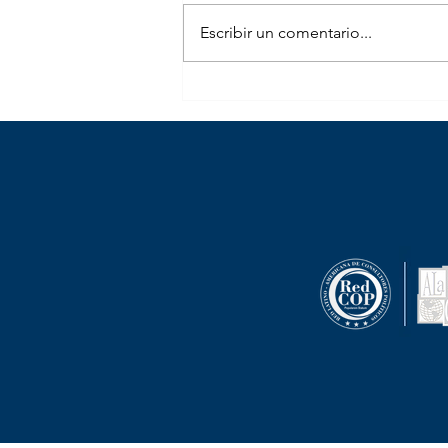
Escribir un comentario...
Paloma, Oviedo y Briceño, los
tres grandes ganadores del 8M