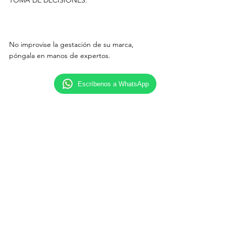
TOMA DE DECISIONES.

No improvise la gestación de su marca, 
póngala en manos de expertos.

Escríbenos a WhatsApp
Miguel Jaramillo Luján, Consultor en 
Comunicación y Marketing de Gobierno
Comentarios